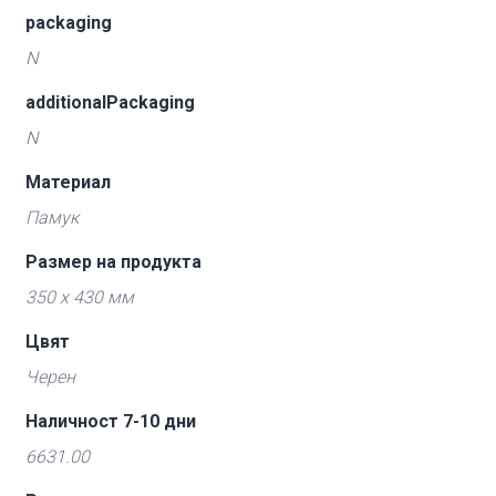
packaging
N
additionalPackaging
N
Материал
Памук
Размер на продукта
350 x 430 мм
Цвят
Черен
Наличност 7-10 дни
6631.00