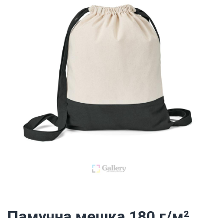
Памучна мешка 180 г/м²