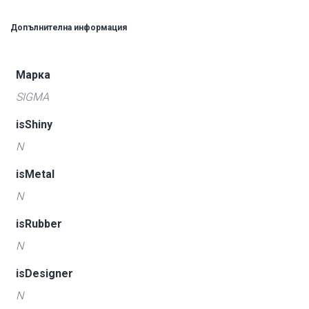
Допълнителна информация
Марка
SIGMA
isShiny
N
isMetal
N
isRubber
N
isDesigner
N