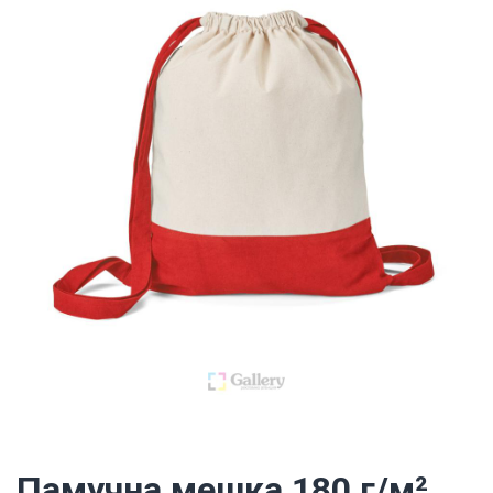
Памучна мешка 180 г/м²