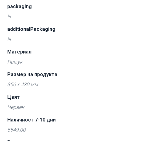
packaging
N
additionalPackaging
N
Материал
Памук
Размер на продукта
350 x 430 мм
Цвят
Червен
Наличност 7-10 дни
5549.00