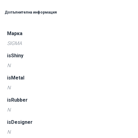
Допълнителна информация
Марка
SIGMA
isShiny
N
isMetal
N
isRubber
N
isDesigner
N