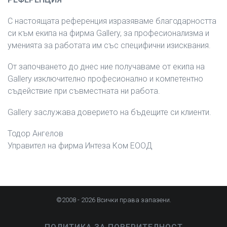
С настоящата референция изразяваме благодарността
си към екипа на фирма Gallery, за професионализма и
уменията за работата им със специфични изисквания.
От започването до днес ние получаваме от екипа на
Gallery изключително професионално и компетентно
съдействие при съвместната ни работа.
Gallery заслужава доверието на бъдещите си клиенти.
Тодор Ангелов
Управител на фирма Интеза Ком ЕООД
©2008 - 2026 Всички права запазени.