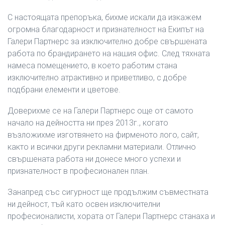
С настоящата препоръка, бихме искали да изкажем
огромна благодарност и признателност на Екипът на
Галери Партнерс за изключително добре свършената
работа по брандирането на нашия офис. След тяхната
намеса помещението, в което работим стана
изключително атрактивно и приветливо, с добре
подбрани елементи и цветове.
Доверихме се на Галери Партнерс още от самото
начало на дейността ни през 2013г., когато
възложихме изготвянето на фирменото лого, сайт,
както и всички други рекламни материали. Отлично
свършената работа ни донесе много успехи и
признателност в професионален план.
Занапред със сигурност ще продължим съвместната
ни дейност, тъй като освен изключителни
професионалисти, хората от Галери Партнерс станаха и