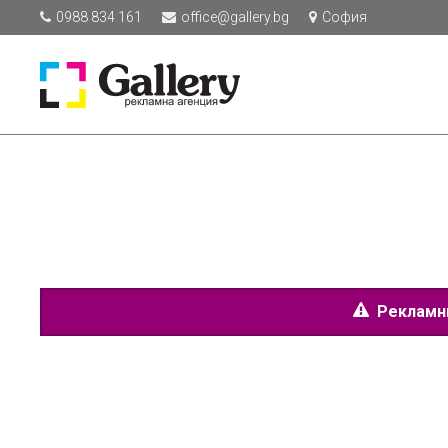
0988 834 161
office@gallery.bg
София
Рекламнит