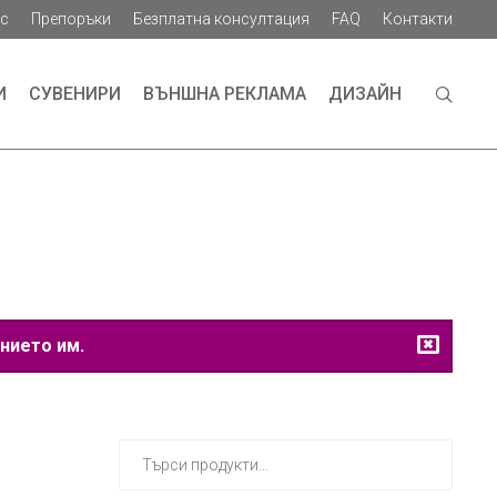
ас
Препоръки
Безплатна консултация
FAQ
Контакти
И
СУВЕНИРИ
ВЪНШНА РЕКЛАМА
ДИЗАЙН
нието им.
Търсене
за: