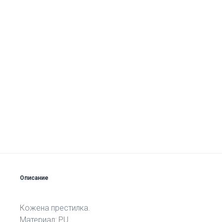
Описание
Кожена престилка.
Материал: PU.