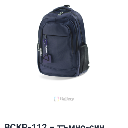
BCKP-112 – тъмно-син