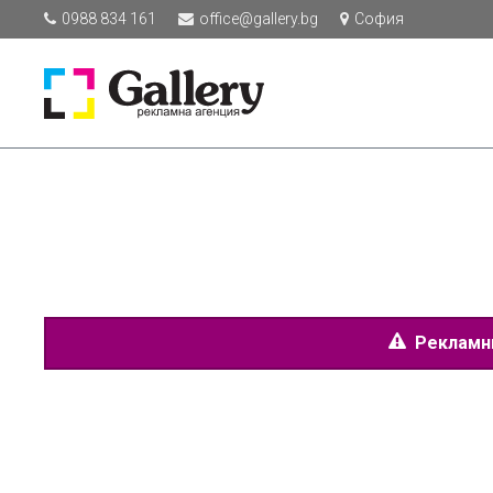
0988 834 161
office@gallery.bg
София
Рекламнит