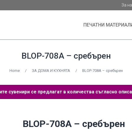
За н
ПЕЧАТНИ МАТЕРИАЛ
BLOP-708A – сребърен
Home
/
ЗА ДОМА И КУХНЯТА
/
BLOP-708A – сребърен
е сувенири се предлагат в количества съгласно описа
BLOP-708A – сребърен