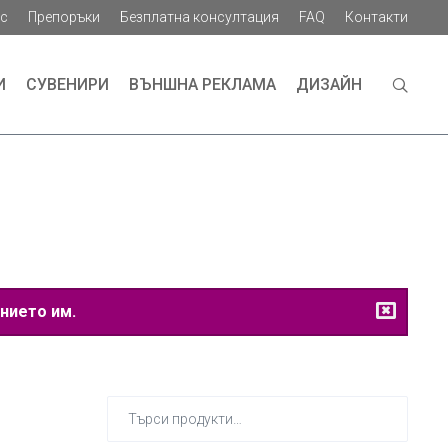
ас
Препоръки
Безплатна консултация
FAQ
Контакти
И
СУВЕНИРИ
ВЪНШНА РЕКЛАМА
ДИЗАЙН
нието им.
Търсене
за: