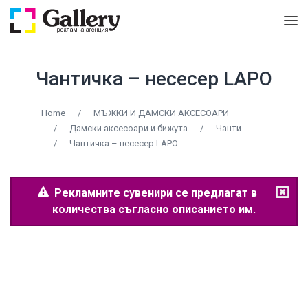
Чантичка – несесер LAPO
Home
/
МЪЖКИ И ДАМСКИ АКСЕСОАРИ
/
Дамски аксесоари и бижута
/
Чанти
/
Чантичка – несесер LAPO
Рекламните сувенири се предлагат в
количества съгласно описанието им.