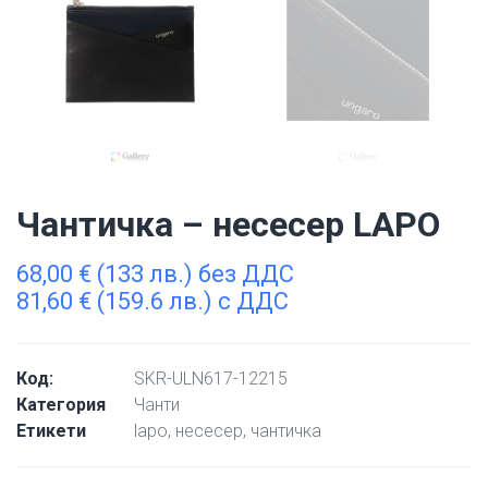
Чантичка – несесер LAPO
68,00
€
(133 лв.) без ДДС
81,60
€
(159.6 лв.) с ДДС
Код:
SKR-ULN617-12215
Категория
Чанти
Етикети
lapo
,
несесер
,
чантичка