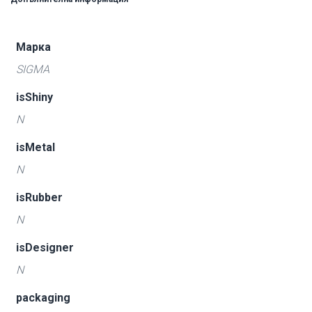
Марка
SIGMA
isShiny
N
isMetal
N
isRubber
N
isDesigner
N
packaging