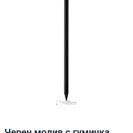
Черен молив с гумичка