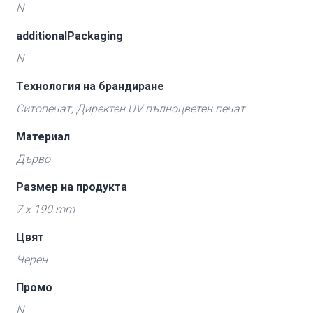
N
additionalPackaging
N
Технология на брандиране
Ситопечат, Директен UV пълноцветен печат
Материал
Дърво
Размер на продукта
7 x 190 mm
Цвят
Черен
Промо
N