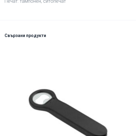
Печат: тампонен, ситопечат
Свързани продукти