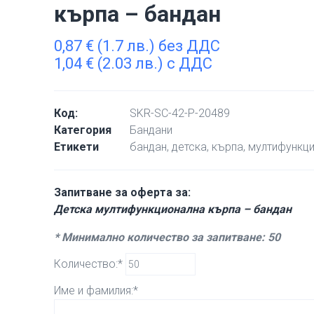
кърпа – бандан
0,87
€
(1.7 лв.) без ДДС
1,04
€
(2.03 лв.) с ДДС
Код:
SKR-SC-42-P-20489
Категория
Бандани
Етикети
бандан
,
детска
,
кърпа
,
мултифункц
Запитване за оферта за:
Детска мултифункционална кърпа – бандан
* Минимално количество за запитване: 50
Количество:*
Име и фамилия:*