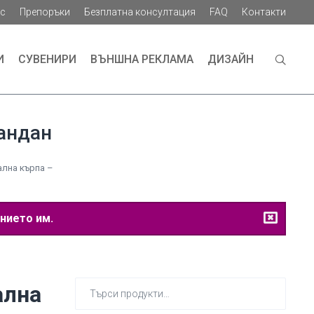
ас
Препоръки
Безплатна консултация
FAQ
Контакти
И
СУВЕНИРИ
ВЪНШНА РЕКЛАМА
ДИЗАЙН
андан
лна кърпа –
нието им.
Търсене
ална
за: