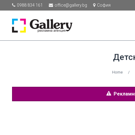
0988 834 161
office@gallery.bg
София
Детс
Home
/
Рекламнит