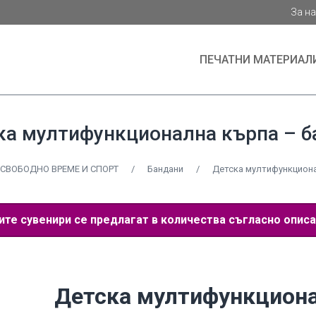
За н
ПЕЧАТНИ МАТЕРИАЛ
ка мултифункционална кърпа – б
СВОБОДНО ВРЕМЕ И СПОРТ
/
Бандани
/
Детска мултифункциона
е сувенири се предлагат в количества съгласно описа
Детска мултифункцион