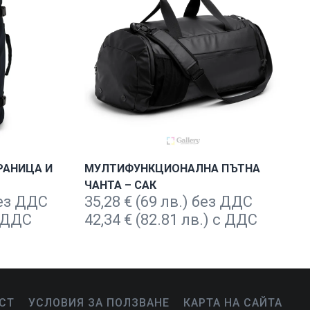
РАНИЦА И
МУЛТИФУНКЦИОНАЛНА ПЪТНА
ЧАНТА – САК
без ДДС
35,28
€
(69 лв.) без ДДС
с ДДС
42,34
€
(82.81 лв.) с ДДС
СТ
УСЛОВИЯ ЗА ПОЛЗВАНЕ
КАРТА НА САЙТА