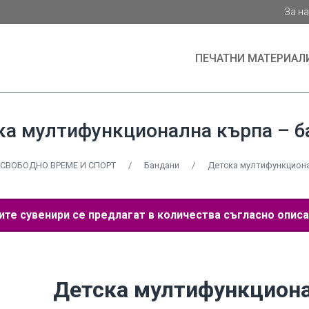
За н
ПЕЧАТНИ МАТЕРИАЛ
ка мултифункционална кърпа – б
СВОБОДНО ВРЕМЕ И СПОРТ
/
Бандани
/
Детска мултифункциона
е сувенири се предлагат в количества съгласно описа
Детска мултифункцион