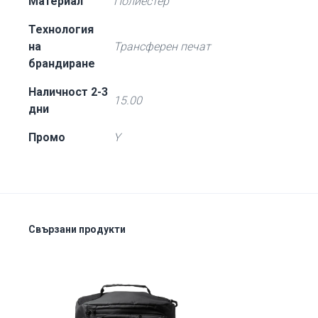
Материал
Полиестер
Технология
на
Трансферен печат
брандиране
Наличност 2-3
15.00
дни
Промо
Y
Свързани продукти