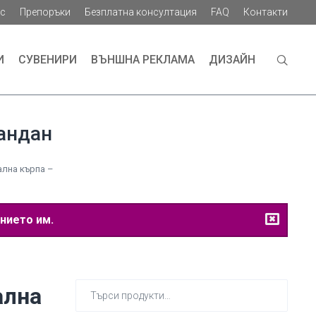
ас
Препоръки
Безплатна консултация
FAQ
Контакти
И
СУВЕНИРИ
ВЪНШНА РЕКЛАМА
ДИЗАЙН
андан
лна кърпа –
нието им.
Търсене
ална
за: