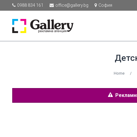
0988 834 161
office@gallery.bg
София
Детс
Home
/
Рекламнит