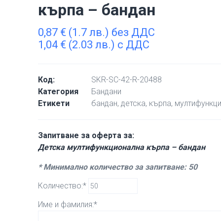
кърпа – бандан
0,87
€
(1.7 лв.) без ДДС
1,04
€
(2.03 лв.) с ДДС
Код:
SKR-SC-42-R-20488
Категория
Бандани
Етикети
бандан
,
детска
,
кърпа
,
мултифункц
Запитване за оферта за:
Детска мултифункционална кърпа – бандан
* Минимално количество за запитване: 50
Количество:*
Име и фамилия:*