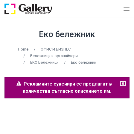
Еко бележник
Home
/
ОФИС И БИЗНЕС
/
Бележници и органайзери
/
ЕКО Бележници
/
Еко бележник
Рекламните сувенири се предлагат в
количества съгласно описанието им.