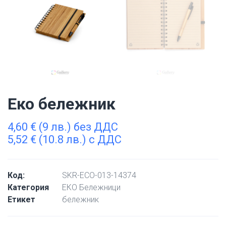
Еко бележник
4,60
€
(9 лв.) без ДДС
5,52
€
(10.8 лв.) с ДДС
Код:
SKR-ECO-013-14374
Категория
ЕКО Бележници
Етикет
бележник