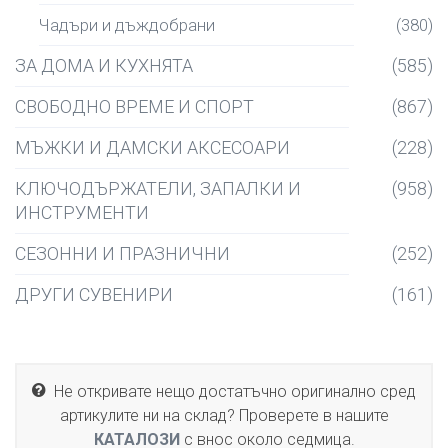
Чадъри и дъждобрани
(380)
ЗА ДОМА И КУХНЯТА
(585)
СВОБОДНО ВРЕМЕ И СПОРТ
(867)
МЪЖКИ И ДАМСКИ АКСЕСОАРИ
(228)
КЛЮЧОДЪРЖАТЕЛИ, ЗАПАЛКИ И
(958)
ИНСТРУМЕНТИ
СЕЗОННИ И ПРАЗНИЧНИ
(252)
ДРУГИ СУВЕНИРИ
(161)
Не откривате нещо достатъчно оригинално сред
артикулите ни на склад? Проверете в нашите
КАТАЛОЗИ
с внос около седмица.