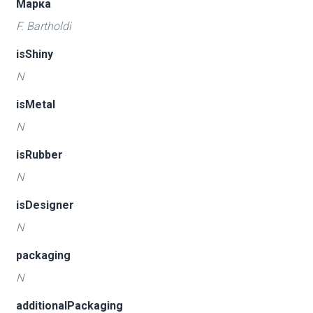
Марка
F. Bartholdi
isShiny
N
isMetal
N
isRubber
N
isDesigner
N
packaging
N
additionalPackaging