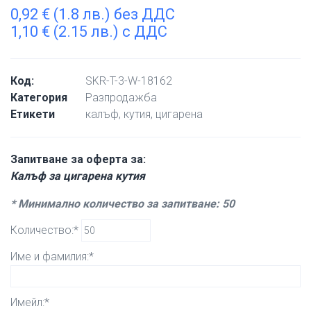
0,92
€
(1.8 лв.) без ДДС
1,10
€
(2.15 лв.) с ДДС
Код:
SKR-T-3-W-18162
Категория
Разпродажба
Етикети
калъф
,
кутия
,
цигарена
Запитване за оферта за:
Калъф за цигарена кутия
* Минимално количество за запитване: 50
Количество:*
Име и фамилия:*
Имейл:*