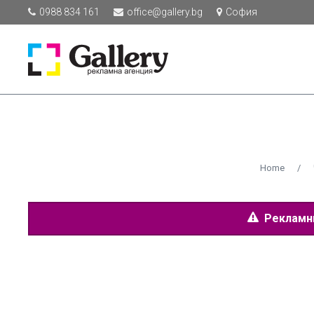
0988 834 161
office@gallery.bg
София
Home
/
Рекламнит