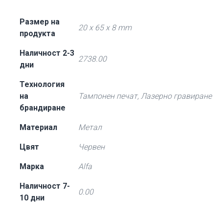
Размер на
20 x 65 x 8 mm
продукта
Наличност 2-3
2738.00
дни
Технология
на
Тампонен печат, Лазерно гравиране
брандиране
Материал
Метал
Цвят
Червен
Марка
Alfa
Наличност 7-
0.00
10 дни