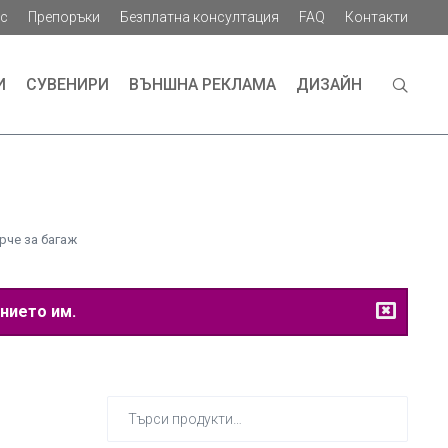
ас
Препоръки
Безплатна консултация
FAQ
Контакти
И
СУВЕНИРИ
ВЪНШНА РЕКЛАМА
ДИЗАЙН
рче за багаж
нието им.
Търсене
за: