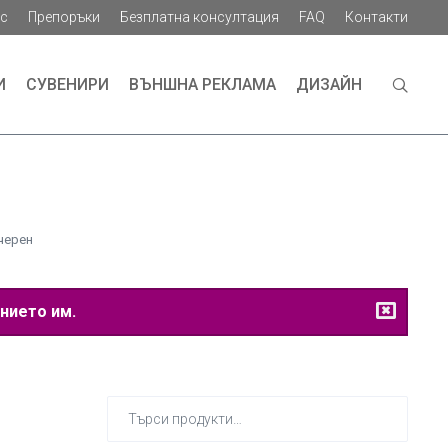
ас
Препоръки
Безплатна консултация
FAQ
Контакти
И
СУВЕНИРИ
ВЪНШНА РЕКЛАМА
ДИЗАЙН
черен
нието им.
Търсене
за: