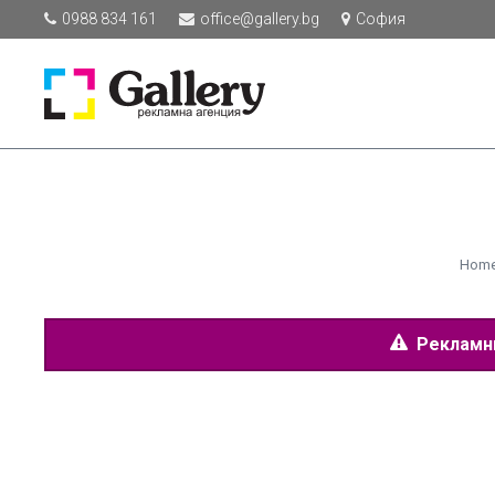
0988 834 161
office@gallery.bg
София
Hom
Рекламнит