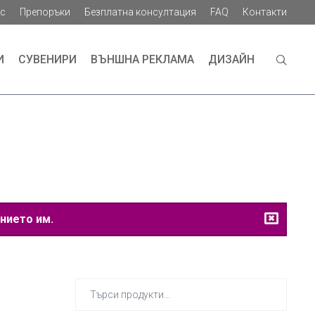
ас
Препоръки
Безплатна консултация
FAQ
Контакти
И
СУВЕНИРИ
ВЪНШНА РЕКЛАМА
ДИЗАЙН
нието им.
Търсене
за: