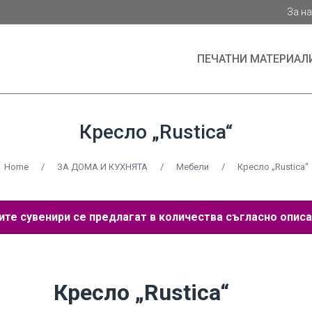
За н
ПЕЧАТНИ МАТЕРИАЛ
Кресло „Rustica“
Home
/
ЗА ДОМА И КУХНЯТА
/
Мебели
/
Кресло „Rustica“
е сувенири се предлагат в количества съгласно описа
Кресло „Rustica“