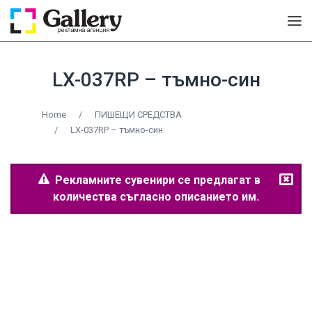
LX-037RP – тъмно-син
Home
/
ПИШЕЩИ СРЕДСТВА
/
LX-037RP – тъмно-син
Рекламните сувенири се предлагат в
количества съгласно описанието им.