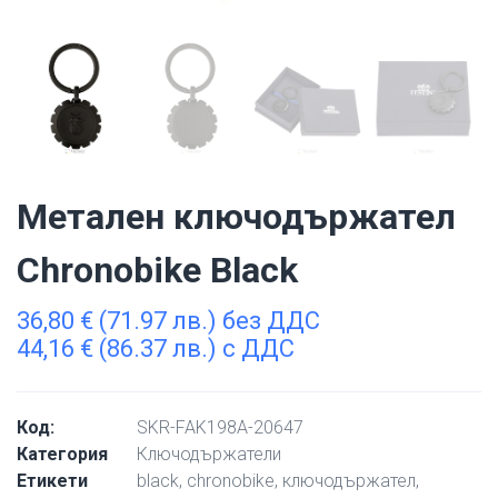
Метален ключодържател
Chronobike Black
36,80
€
(71.97 лв.) без ДДС
44,16
€
(86.37 лв.) с ДДС
Код:
SKR-FAK198A-20647
Категория
Ключодържатели
Етикети
black
,
chronobike
,
ключодържател
,