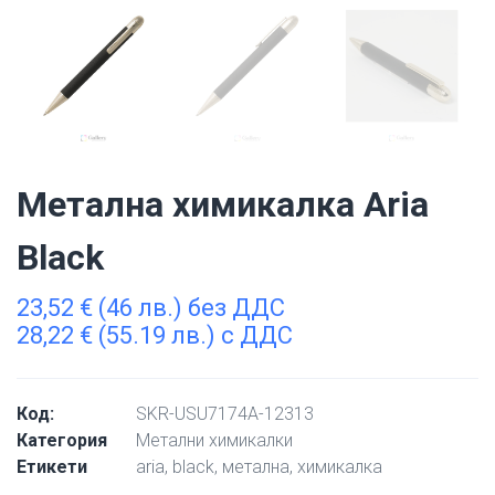
Метална химикалка Aria
Black
23,52
€
(46 лв.) без ДДС
28,22
€
(55.19 лв.) с ДДС
Код:
SKR-USU7174A-12313
Категория
Метални химикалки
Етикети
aria
,
black
,
метална
,
химикалка