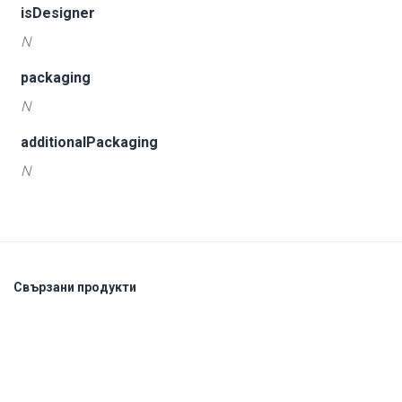
isDesigner
N
packaging
N
additionalPackaging
N
Свързани продукти