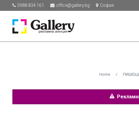
0988 834 161
office@gallery.bg
София
Home
/
ПИШЕЩИ
Рекламнит