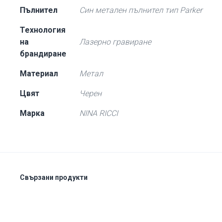
Пълнител
Син метален пълнител тип Parker
Технология
на
Лазерно гравиране
брандиране
Материал
Метал
Цвят
Черен
Марка
NINA RICCI
Свързани продукти