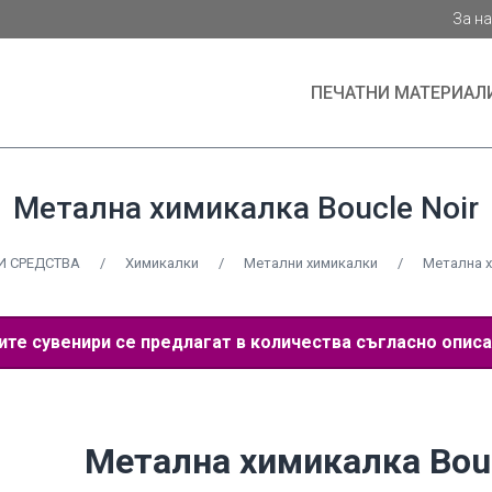
За н
ПЕЧАТНИ МАТЕРИАЛ
Метална химикалка Boucle Noir
 СРЕДСТВА
/
Химикалки
/
Метални химикалки
/
Метална х
е сувенири се предлагат в количества съгласно описа
Метална химикалка Bou