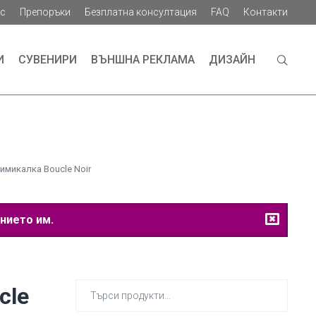
ас
Препоръки
Безплатна консултация
FAQ
Контакти
И
СУВЕНИРИ
ВЪНШНА РЕКЛАМА
ДИЗАЙН
имикалка Boucle Noir
нието им.
Търсене
cle
за: