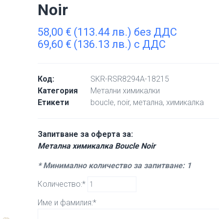
Noir
58,00
€
(113.44 лв.) без ДДС
69,60
€
(136.13 лв.) с ДДС
Код:
SKR-RSR8294A-18215
Категория
Метални химикалки
Етикети
boucle
,
noir
,
метална
,
химикалка
Запитване за оферта за:
Метална химикалка Boucle Noir
* Минимално количество за запитване: 1
Количество:*
Име и фамилия:*