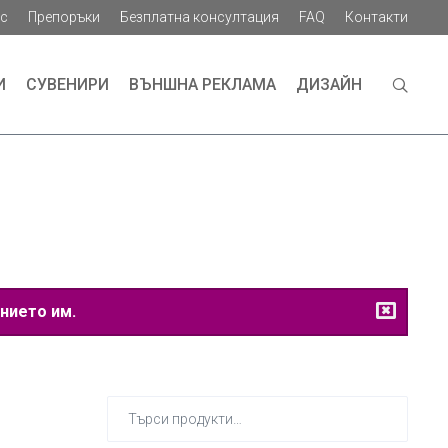
ас
Препоръки
Безплатна консултация
FAQ
Контакти
И
СУВЕНИРИ
ВЪНШНА РЕКЛАМА
ДИЗАЙН
нието им.
Търсене
за: