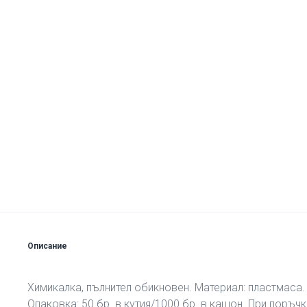
Описание
Химикалка, пълнител обикновен. Материал: пластмаса.
Опаковка: 50 бр. в кутия/1000 бр. в кашон. При поръчк