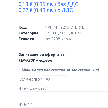
0,18
€
(0.35 лв.) без ДДС
0,22
€
(0.43 лв.) с ДДС
Код:
MXP-MP-9208-CHERVEN
Категория
ПИШЕЩИ СРЕДСТВА
Етикети
mp-9208
,
червен
Запитване за оферта за:
MP-9208 – червен
* Минимално количество за запитване: 100
Количество:*
Име и фамилия:*
Имейл:*