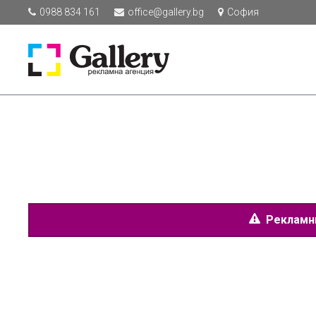
0988 834 161
office@gallery.bg
София
Рекламнит