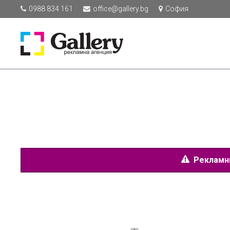
0988 834 161
office@gallery.bg
София
Рекламнит