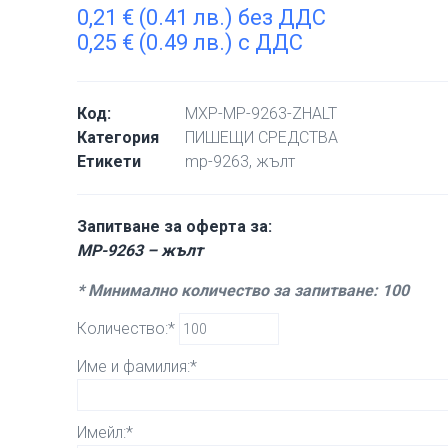
0,21
€
(0.41 лв.) без ДДС
0,25
€
(0.49 лв.) с ДДС
Код:
MXP-MP-9263-ZHALT
Категория
ПИШЕЩИ СРЕДСТВА
Етикети
mp-9263
,
жълт
Запитване за оферта за:
MP-9263 – жълт
* Минимално количество за запитване: 100
Количество:*
Име и фамилия:*
Имейл:*