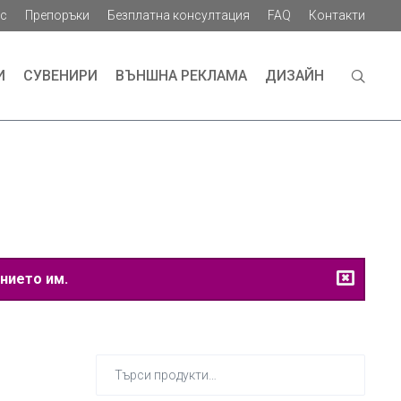
ас
Препоръки
Безплатна консултация
FAQ
Контакти
И
СУВЕНИРИ
ВЪНШНА РЕКЛАМА
ДИЗАЙН
нието им.
Търсене
за: