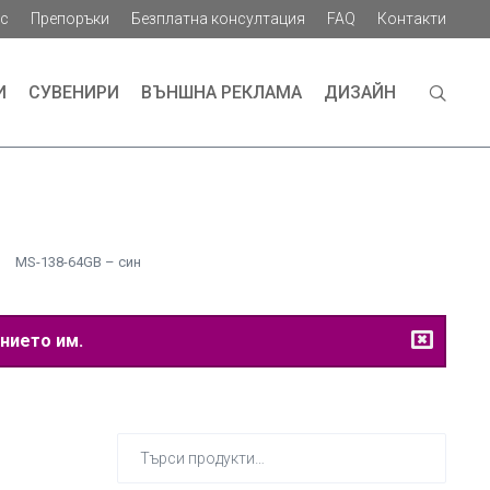
ас
Препоръки
Безплатна консултация
FAQ
Контакти
И
СУВЕНИРИ
ВЪНШНА РЕКЛАМА
ДИЗАЙН
MS-138-64GB – син
нието им.
Търсене
за: