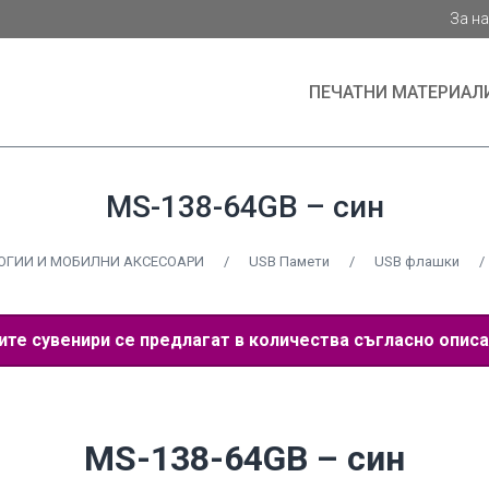
За н
ПЕЧАТНИ МАТЕРИАЛ
MS-138-64GB – син
ОГИИ И МОБИЛНИ АКСЕСОАРИ
/
USB Памети
/
USB флашки
/
е сувенири се предлагат в количества съгласно описа
MS-138-64GB – син