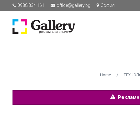
0988 834 161
office@gallery.bg
София
Home
/
ТЕХНОЛ
Рекламнит