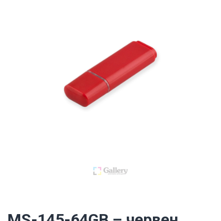
MS-145-64GB – червен