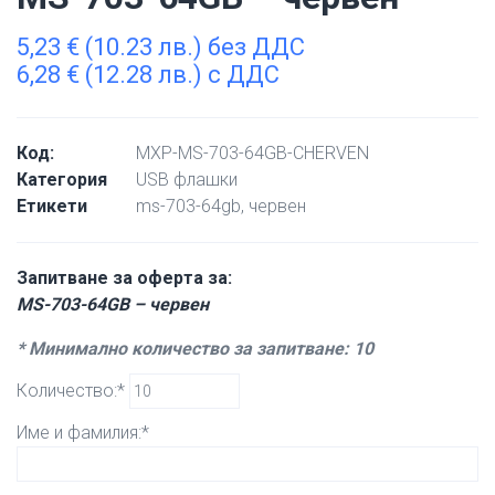
5,23
€
(10.23 лв.) без ДДС
6,28
€
(12.28 лв.) с ДДС
Код:
MXP-MS-703-64GB-CHERVEN
Категория
USB флашки
Етикети
ms-703-64gb
,
червен
Запитване за оферта за:
MS-703-64GB – червен
* Минимално количество за запитване: 10
Количество:*
Име и фамилия:*