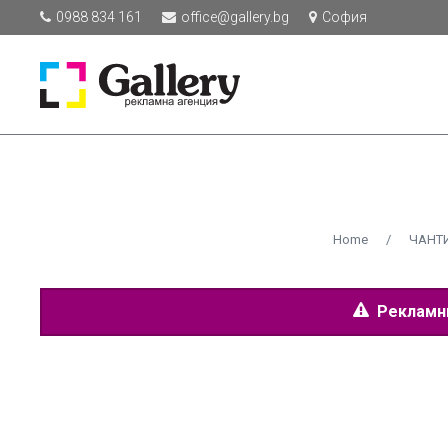
0988 834 161
office@gallery.bg
София
Home
/
ЧАНТИ
Рекламнит