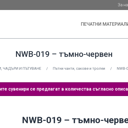
За н
ПЕЧАТНИ МАТЕРИАЛ
NWB-019 – тъмно-червен
, ЧАДЪРИ И ПЪТУВАНЕ
/
Пътни чанти, сакове и тролеи
/
NWB-0
е сувенири се предлагат в количества съгласно описа
NWB-019 – тъмно-черв