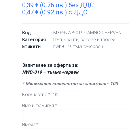
0,39
€
(0.76 лв.) без ДДС
0,47
€
(0.92 лв.) с ДДС
Код:
MXP-NWB-019-TAMNO-CHERVEN
Категория
Пътни чанти, сакове и тролеи
Етикети
nwb-019
,
тъмно-червен
Запитване за оферта за:
NWB-019 – тъмно-червен
* Минимално количество за запитване: 100
Количество:*
Име и фамилия:*
Имейл:*