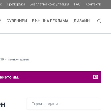
ас
Препоръки
Безплатна консултация
FAQ
Контакти
И
СУВЕНИРИ
ВЪНШНА РЕКЛАМА
ДИЗАЙН
19 – тъмно-червен
нието им.
Търсене
ен
за: