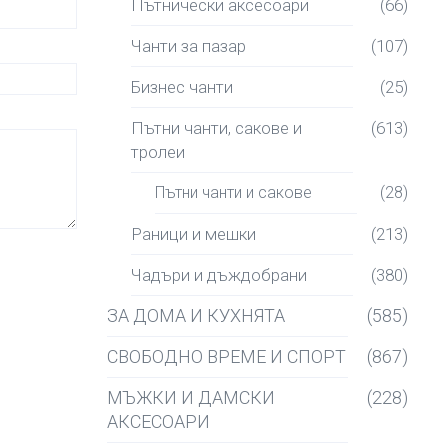
Пътнически аксесоари
(66)
Чанти за пазар
(107)
Бизнес чанти
(25)
Пътни чанти, сакове и
(613)
тролеи
Пътни чанти и сакове
(28)
Раници и мешки
(213)
Чадъри и дъждобрани
(380)
ЗА ДОМА И КУХНЯТА
(585)
СВОБОДНО ВРЕМЕ И СПОРТ
(867)
МЪЖКИ И ДАМСКИ
(228)
АКСЕСОАРИ