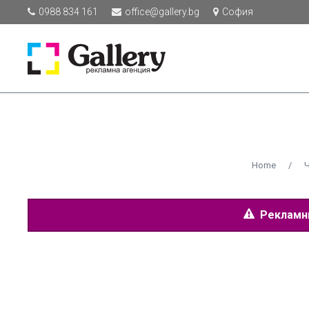
0988 834 161
office@gallery.bg
София
Home
/
Рекламнит