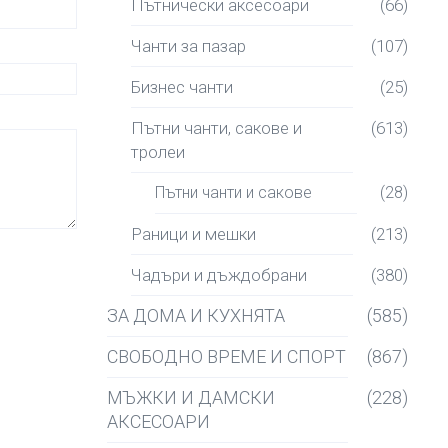
Пътнически аксесоари
(66)
Чанти за пазар
(107)
Бизнес чанти
(25)
Пътни чанти, сакове и
(613)
тролеи
Пътни чанти и сакове
(28)
Раници и мешки
(213)
Чадъри и дъждобрани
(380)
ЗА ДОМА И КУХНЯТА
(585)
СВОБОДНО ВРЕМЕ И СПОРТ
(867)
МЪЖКИ И ДАМСКИ
(228)
АКСЕСОАРИ