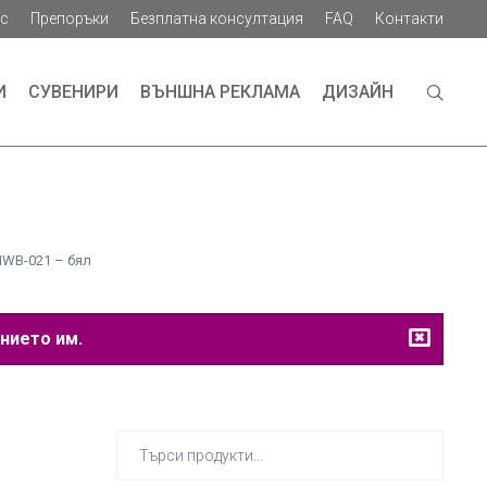
ас
Препоръки
Безплатна консултация
FAQ
Контакти
И
СУВЕНИРИ
ВЪНШНА РЕКЛАМА
ДИЗАЙН
WB-021 – бял
нието им.
Търсене
за: