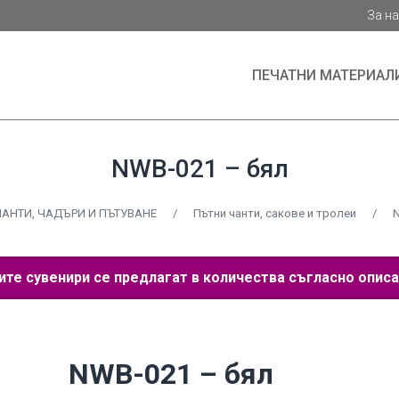
За н
ПЕЧАТНИ МАТЕРИАЛ
NWB-021 – бял
ЧАНТИ, ЧАДЪРИ И ПЪТУВАНЕ
/
Пътни чанти, сакове и тролеи
/
N
е сувенири се предлагат в количества съгласно описа
NWB-021 – бял