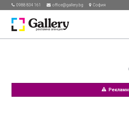
0988 834 161
office@gallery.bg
София
Рекламнит