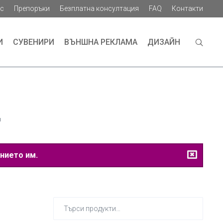
ас
Препоръки
Безплатна консултация
FAQ
Контакти
И
СУВЕНИРИ
ВЪНШНА РЕКЛАМА
ДИЗАЙН
н
нието им.
Търсене
за: