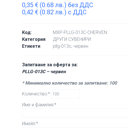
0,35
€
(0.68 лв.) без ДДС
0,42
€
(0.82 лв.) с ДДС
Код:
MXP-PLLG-013C-CHERVEN
Категория
ДРУГИ СУВЕНИРИ
Етикети
pllg-013c
,
червен
Запитване за оферта за:
PLLG-013C – червен
* Минимално количество за запитване: 100
Количество:*
Име и фамилия:*
Имейл:*