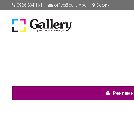
0988 834 161
office@gallery.bg
София
Рекламнит