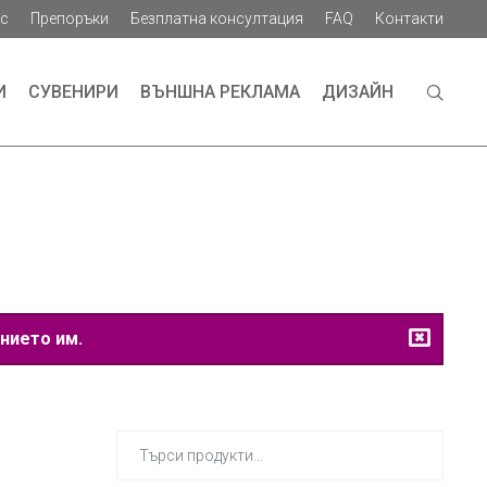
ас
Препоръки
Безплатна консултация
FAQ
Контакти
И
СУВЕНИРИ
ВЪНШНА РЕКЛАМА
ДИЗАЙН
нието им.
Търсене
за: