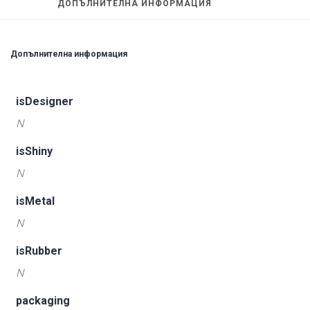
ДОПЪЛНИТЕЛНА ИНФОРМАЦИЯ
Допълнителна информация
isDesigner
N
isShiny
N
isMetal
N
isRubber
N
packaging