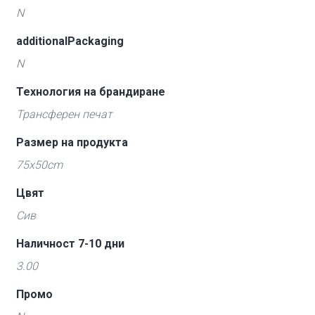
N
additionalPackaging
N
Технология на брандиране
Трансферен печат
Размер на продукта
75x50cm
Цвят
Сив
Наличност 7-10 дни
3.00
Промо