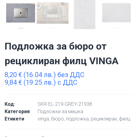
Подложка за бюро от
рециклиран филц VINGA
8,20
€
(16.04 лв.) без ДДС
9,84
€
(19.25 лв.) с ДДС
Код:
SKR-EL-219-GREY-21938
Категория
Подложки за мишка
Етикети
vinga
,
бюро
,
подложка
,
рециклиран
,
филц