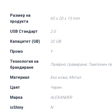
Размер на
65 x 20 x 15 mm
продукта
USB Стандарт
2.0
Капацитет (GB)
32 GB
Промо
Y
Технология на
Лазерно гравиране, Тампонен п
брандиране
Материал
Еко кожа, Метал
Цвят
Черен
Марка
ALEXANDER
isShiny
N