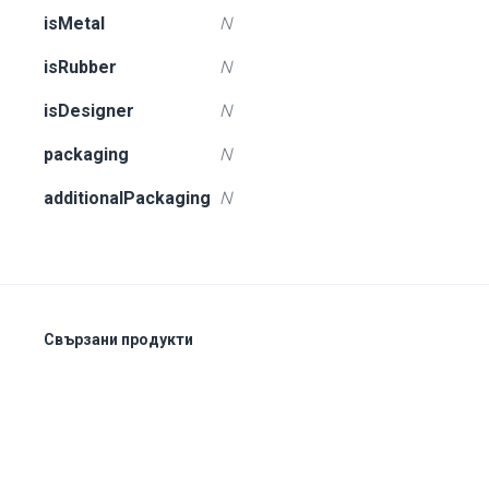
isMetal
N
isRubber
N
isDesigner
N
packaging
N
additionalPackaging
N
Свързани продукти