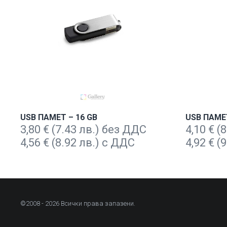
USB ПАМЕТ – 16 GB
USB ПАМЕТ
3,80
€
(7.43 лв.) без ДДС
4,10
€
(8
4,56
€
(8.92 лв.) с ДДС
4,92
€
(9
©2008 - 2026 Всички права запазени.