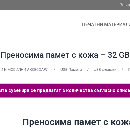
За н
ПЕЧАТНИ МАТЕРИАЛ
Преносима памет с кожа – 32 GB
И И МОБИЛНИ АКСЕСОАРИ
/
USB Памети
/
USB флашки
/
е сувенири се предлагат в количества съгласно описа
Преносима памет с кож