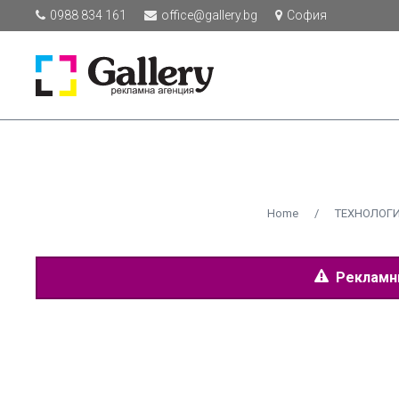
0988 834 161
office@gallery.bg
София
Home
/
ТЕХНОЛОГИ
Рекламнит