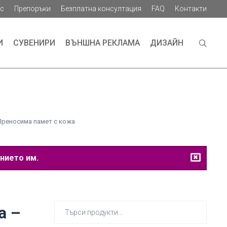
ас
Препоръки
Безплатна консултация
FAQ
Контакти
И
СУВЕНИРИ
ВЪНШНА РЕКЛАМА
ДИЗАЙН
Преносима памет с кожа
нието им.
Търсене
а –
за: