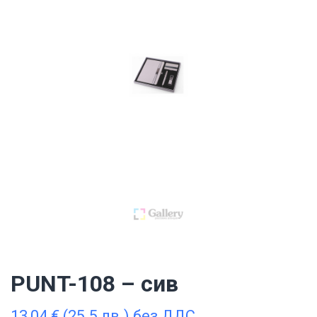
PUNT-108 – сив
13,04
€
(25.5 лв.) без ДДС