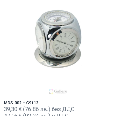
MDS-002 – C9112
39,30
€
(76.86 лв.) без ДДС
47,16
€
(92.24 лв.) с ДДС