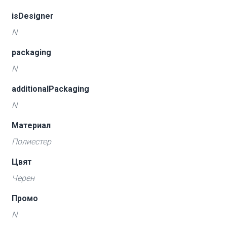
isDesigner
N
packaging
N
additionalPackaging
N
Материал
Полиестер
Цвят
Черен
Промо
N