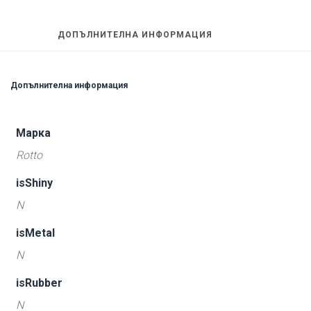
ДОПЪЛНИТЕЛНА ИНФОРМАЦИЯ
Допълнителна информация
Марка
Rotto
isShiny
N
isMetal
N
isRubber
N