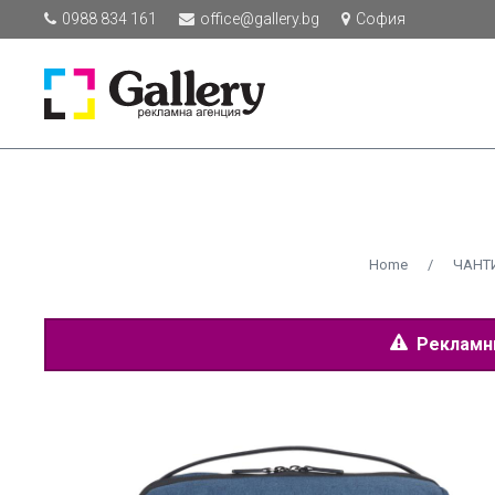
0988 834 161
office@gallery.bg
София
Home
/
ЧАНТИ
Рекламнит