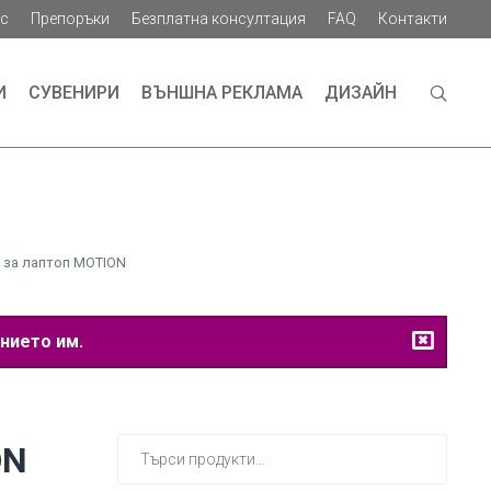
ас
Препоръки
Безплатна консултация
FAQ
Контакти
И
СУВЕНИРИ
ВЪНШНА РЕКЛАМА
ДИЗАЙН
 за лаптоп MOTION
нието им.
Търсене
ON
за: