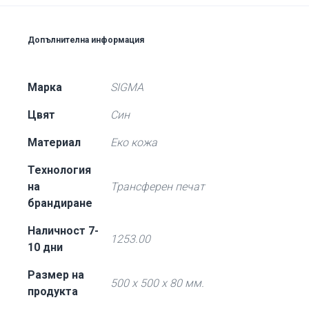
Допълнителна информация
Марка
SIGMA
Цвят
Син
Материал
Еко кожа
Технология
на
Трансферен печат
брандиране
Наличност 7-
1253.00
10 дни
Размер на
500 x 500 x 80 мм.
продукта