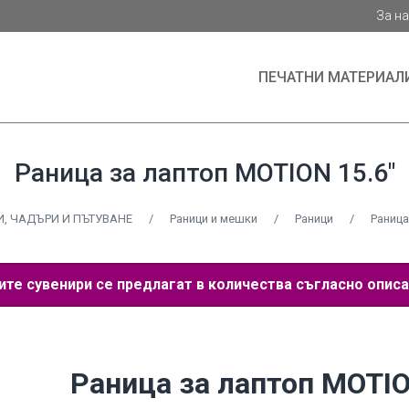
За н
ПЕЧАТНИ МАТЕРИАЛ
Раница за лаптоп MOTION 15.6″
, ЧАДЪРИ И ПЪТУВАНЕ
/
Раници и мешки
/
Раници
/
Раница
е сувенири се предлагат в количества съгласно описа
Раница за лаптоп MOTI