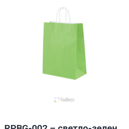
RPBG-002 – светло-зелен