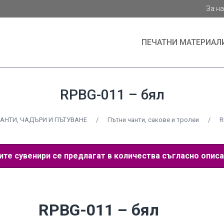
За н
ПЕЧАТНИ МАТЕРИАЛ
RPBG-011 – бял
АНТИ, ЧАДЪРИ И ПЪТУВАНЕ
/
Пътни чанти, сакове и тролеи
/
R
е сувенири се предлагат в количества съгласно описа
RPBG-011 – бял