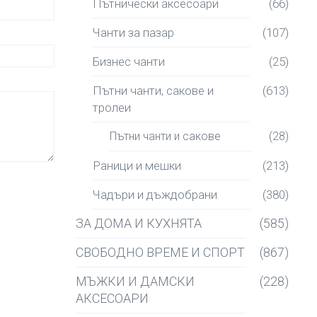
Пътнически аксесоари
(66)
Чанти за пазар
(107)
Бизнес чанти
(25)
Пътни чанти, сакове и
(613)
тролеи
Пътни чанти и сакове
(28)
Раници и мешки
(213)
Чадъри и дъждобрани
(380)
ЗА ДОМА И КУХНЯТА
(585)
СВОБОДНО ВРЕМЕ И СПОРТ
(867)
МЪЖКИ И ДАМСКИ
(228)
АКСЕСОАРИ