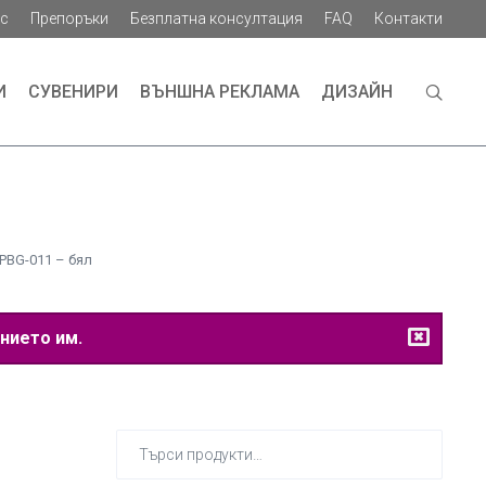
ас
Препоръки
Безплатна консултация
FAQ
Контакти
И
СУВЕНИРИ
ВЪНШНА РЕКЛАМА
ДИЗАЙН
PBG-011 – бял
нието им.
Търсене
за: