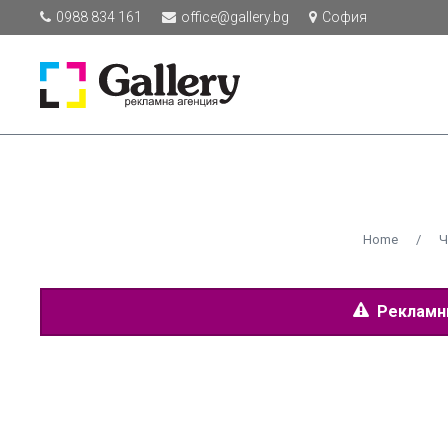
0988 834 161
office@gallery.bg
София
Home
/
Ч
Рекламнит