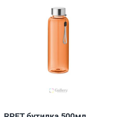
RPET бутилка 500мл.