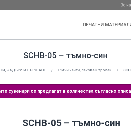
За н
ПЕЧАТНИ МАТЕРИАЛ
SCHB-05 – тъмно-син
ТИ, ЧАДЪРИ И ПЪТУВАНЕ
/
Пътни чанти, сакове и тролеи
/
SCH
е сувенири се предлагат в количества съгласно описа
SCHB-05 – тъмно-син