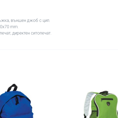
ъжка, външен джоб с цип.
90х70 mm.
ечат, директен ситопечат.