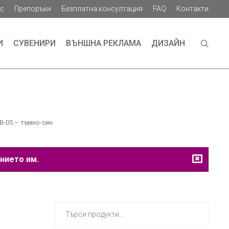
ас
Препоръки
Безплатна консултация
FAQ
Контакти
И
СУВЕНИРИ
ВЪНШНА РЕКЛАМА
ДИЗАЙН
B-05 – тъмно-син
нието им.
Търсене
за: