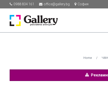
0988 834 161
office@gallery.bg
София
Home
/
ЧАН
Рекламнит