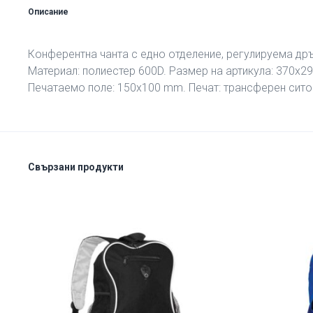
Описание
Конферентна чанта с едно отделение, регулируема др
Материал: полиестер 600D. Размер на артикула: 370х2
Печатаемо поле: 150х100 mm. Печат: трансферен ситоп
Свързани продукти