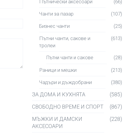
Пътнически аксесоари
(66)
Чанти за пазар
(107)
Бизнес чанти
(25)
Пътни чанти, сакове и
(613)
тролеи
Пътни чанти и сакове
(28)
Раници и мешки
(213)
Чадъри и дъждобрани
(380)
ЗА ДОМА И КУХНЯТА
(585)
СВОБОДНО ВРЕМЕ И СПОРТ
(867)
МЪЖКИ И ДАМСКИ
(228)
АКСЕСОАРИ