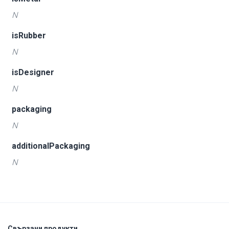
N
isRubber
N
isDesigner
N
packaging
N
additionalPackaging
N
Свързани продукти