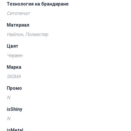
Технология на брандиране
Ситопечат
Материал
Найлон, Полиестер
Цвят
Червен
Марка
SIGMA
Промо
N
isShiny
N
isMetal