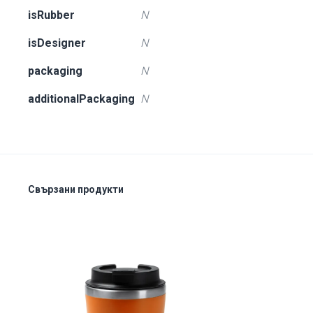
isRubber
N
isDesigner
N
packaging
N
additionalPackaging
N
Свързани продукти