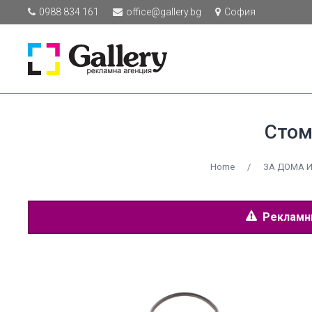
0988 834 161
office@gallery.bg
София
Стом
Home
/
ЗА ДОМА И
Рекламнит