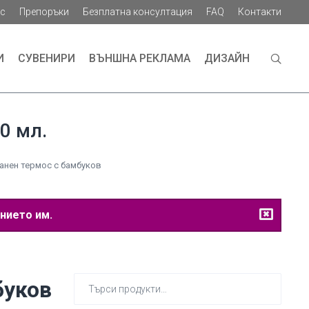
ас
Препоръки
Безплатна консултация
FAQ
Контакти
И
СУВЕНИРИ
ВЪНШНА РЕКЛАМА
ДИЗАЙН
0 мл.
анен термос с бамбуков
нието им.
Търсене
буков
за: