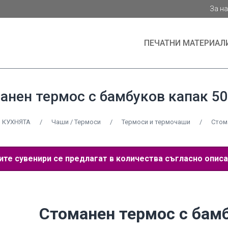
За н
ПЕЧАТНИ МАТЕРИАЛ
анен термос с бамбуков капак 50
 КУХНЯТА
/
Чаши / Термоси
/
Термоси и термочаши
/
Стом
е сувенири се предлагат в количества съгласно описа
Стоманен термос с бам