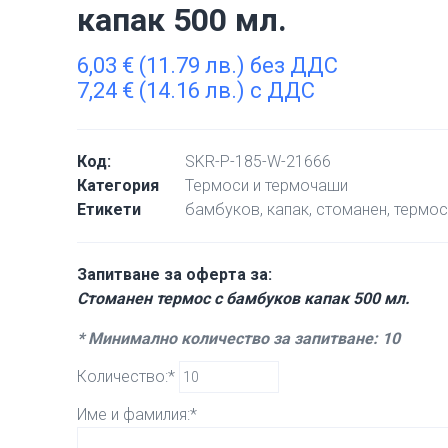
капак 500 мл.
6,03
€
(11.79 лв.) без ДДС
7,24
€
(14.16 лв.) с ДДС
Код:
SKR-P-185-W-21666
Категория
Термоси и термочаши
Етикети
бамбуков
,
капак
,
стоманен
,
термо
Запитване за оферта за:
Стоманен термос с бамбуков капак 500 мл.
* Минимално количество за запитване: 10
Количество:*
Име и фамилия:*