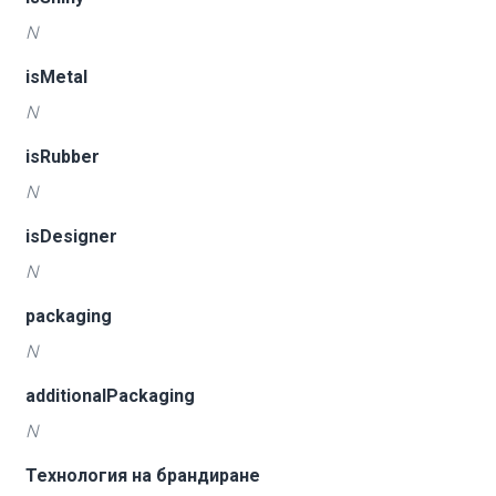
N
isMetal
N
isRubber
N
isDesigner
N
packaging
N
additionalPackaging
N
Технология на брандиране