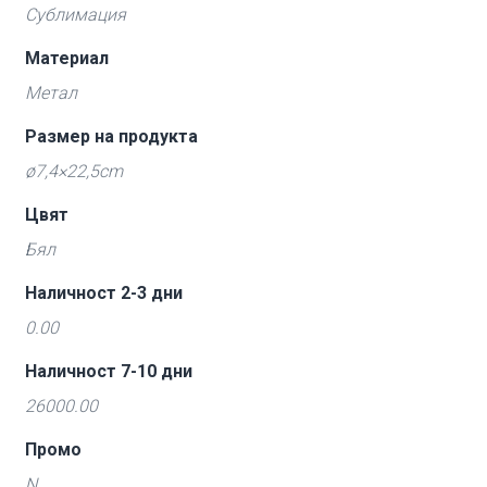
Сублимация
Материал
Метал
Размер на продукта
ø7,4×22,5cm
Цвят
Бял
Наличност 2-3 дни
0.00
Наличност 7-10 дни
26000.00
Промо
N