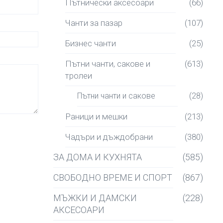
Пътнически аксесоари
(66)
Чанти за пазар
(107)
Бизнес чанти
(25)
Пътни чанти, сакове и
(613)
тролеи
Пътни чанти и сакове
(28)
Раници и мешки
(213)
Чадъри и дъждобрани
(380)
ЗА ДОМА И КУХНЯТА
(585)
СВОБОДНО ВРЕМЕ И СПОРТ
(867)
МЪЖКИ И ДАМСКИ
(228)
АКСЕСОАРИ