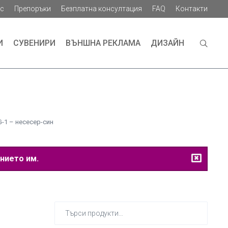
ас
Препоръки
Безплатна консултация
FAQ
Контакти
И
СУВЕНИРИ
ВЪНШНА РЕКЛАМА
ДИЗАЙН
-1 – несесер-син
нието им.
Търсене
за: