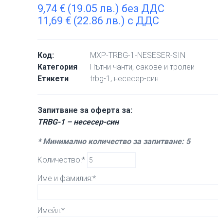
9,74
€
(19.05 лв.) без ДДС
11,69
€
(22.86 лв.) с ДДС
Код:
MXP-TRBG-1-NESESER-SIN
Категория
Пътни чанти, сакове и тролеи
Етикети
trbg-1
,
несесер-син
Запитване за оферта за:
TRBG-1 – несесер-син
* Минимално количество за запитване: 5
Количество:*
Име и фамилия:*
Имейл:*