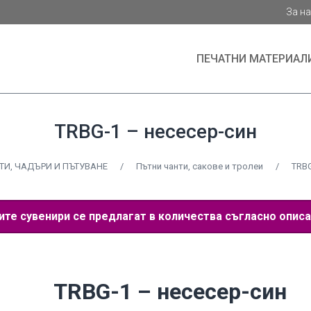
За н
ПЕЧАТНИ МАТЕРИАЛ
TRBG-1 – несесер-син
ТИ, ЧАДЪРИ И ПЪТУВАНЕ
/
Пътни чанти, сакове и тролеи
/
TRBG
е сувенири се предлагат в количества съгласно описа
TRBG-1 – несесер-син