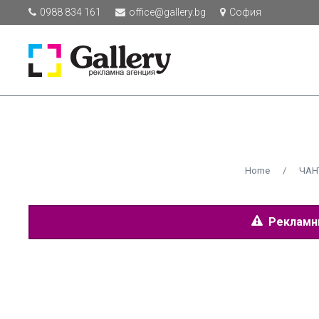
0988 834 161
office@gallery.bg
София
Home
/
ЧАН
Рекламнит