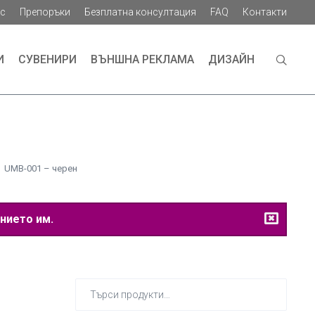
ас
Препоръки
Безплатна консултация
FAQ
Контакти
И
СУВЕНИРИ
ВЪНШНА РЕКЛАМА
ДИЗАЙН
UMB-001 – черен
нието им.
Търсене
за: