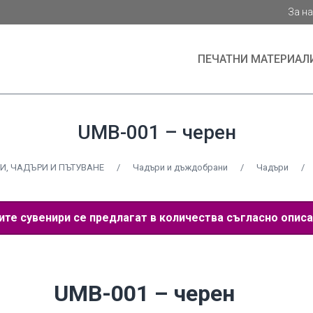
За н
ПЕЧАТНИ МАТЕРИАЛ
UMB-001 – черен
И, ЧАДЪРИ И ПЪТУВАНЕ
/
Чадъри и дъждобрани
/
Чадъри
/
е сувенири се предлагат в количества съгласно описа
UMB-001 – черен