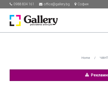
0988 834 161
office@gallery.bg
София
Home
/
ЧАНТ
Рекламнит