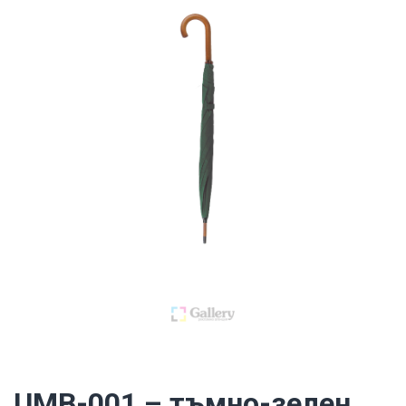
UMB-001 – тъмно-зелен