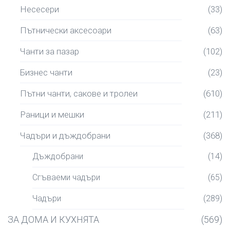
Несесери
(33)
Пътнически аксесоари
(63)
Чанти за пазар
(102)
Бизнес чанти
(23)
Пътни чанти, сакове и тролеи
(610)
Раници и мешки
(211)
Чадъри и дъждобрани
(368)
Дъждобрани
(14)
Сгъваеми чадъри
(65)
Чадъри
(289)
ЗА ДОМА И КУХНЯТА
(569)