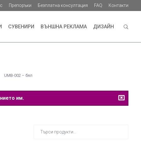
ас
Препоръки
Безплатна консултация
FAQ
Контакти
И
СУВЕНИРИ
ВЪНШНА РЕКЛАМА
ДИЗАЙН
UMB-002 – бял
нието им.
Търсене
за: