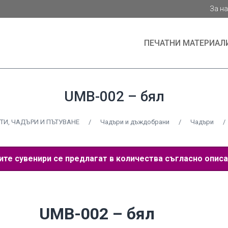
За н
ПЕЧАТНИ МАТЕРИАЛ
UMB-002 – бял
ТИ, ЧАДЪРИ И ПЪТУВАНЕ
/
Чадъри и дъждобрани
/
Чадъри
/
е сувенири се предлагат в количества съгласно описа
UMB-002 – бял