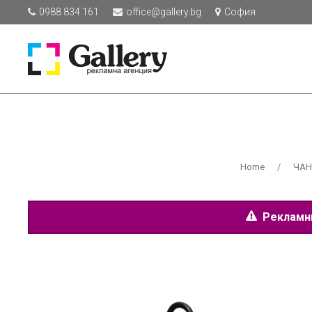
0988 834 161
office@gallery.bg
София
Home
/
ЧАН
Рекламнит