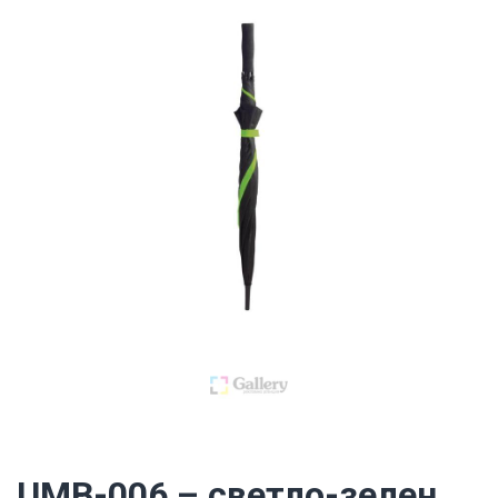
UMB-006 – светло-зелен