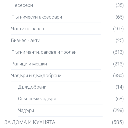
Несесери
(35)
Пътнически аксесоари
(66)
Чанти за пазар
(107)
Бизнес чанти
(25)
Пътни чанти, сакове и тролеи
(613)
Раници и мешки
(213)
Чадъри и дъждобрани
(380)
Дъждобрани
(14)
Сгъваеми чадъри
(68)
Чадъри
(298)
ЗА ДОМА И КУХНЯТА
(585)