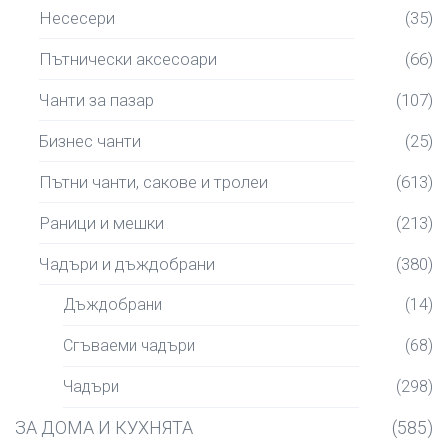
Несесери
(35)
Пътнически аксесоари
(66)
Чанти за пазар
(107)
Бизнес чанти
(25)
Пътни чанти, сакове и тролеи
(613)
Раници и мешки
(213)
Чадъри и дъждобрани
(380)
Дъждобрани
(14)
Сгъваеми чадъри
(68)
Чадъри
(298)
ЗА ДОМА И КУХНЯТА
(585)