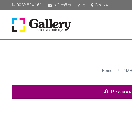
0988 834 161
office@gallery.bg
София
Home
/
ЧАН
Рекламнит