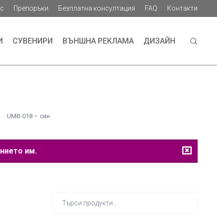
ас
Препоръки
Безплатна консултация
FAQ
Контакти
И
СУВЕНИРИ
ВЪНШНА РЕКЛАМА
ДИЗАЙН
UMB-018 – син
нието им.
Търсене
за: