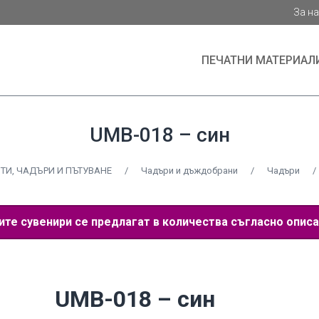
За н
ПЕЧАТНИ МАТЕРИАЛ
UMB-018 – син
ТИ, ЧАДЪРИ И ПЪТУВАНЕ
/
Чадъри и дъждобрани
/
Чадъри
/
е сувенири се предлагат в количества съгласно описа
UMB-018 – син